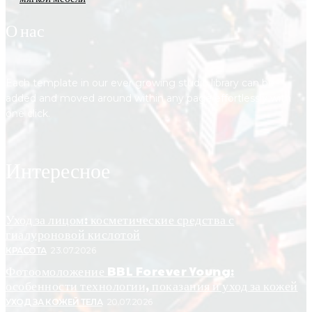
О нас
Each template in our ever growing studio library can be
added and moved around within any page effortlessly with
one click.
Интересное
Уход за лицом: косметические средства с
гиалуроновой кислотой
КРАСОТА
23.07.2026
Фотоомоложение BBL Forever Young:
особенности технологии, показания и уход за кожей
УХОД ЗА КОЖЕЙ ТЕЛА
20.07.2026