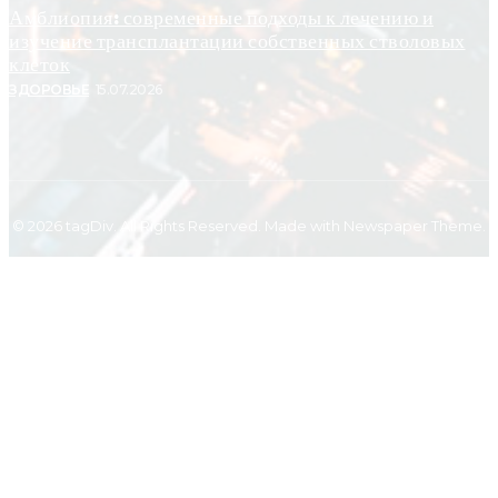
Амблиопия: современные подходы к лечению и
изучение трансплантации собственных стволовых
клеток
ЗДОРОВЬЕ
15.07.2026
© 2026 tagDiv. All Rights Reserved. Made with Newspaper Theme.