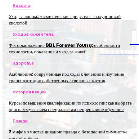
Красота
Уход за лицом: косметические средства с гиалуроновой
кислотой
Уход за кожей тела
Фотоомоложение BBL Forever Young: особенности
RozovaJa
технологии, показания и уход за кожей
Здоровье
Амблиопия: современные подходы к лечению и изучение
трансплантации собственных стволовых клеток
История вещей
Курсы повышения квалификации по психологии: как выбрать
программу и зачем специалистам непрерывное обучение
Разное
7 мифов о чистке диванов: правда о безопасной химчистке
мягкой мебели