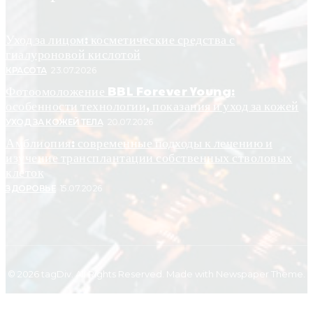
Уход за лицом: косметические средства с
гиалуроновой кислотой
КРАСОТА
23.07.2026
Фотоомоложение BBL Forever Young:
особенности технологии, показания и уход за кожей
УХОД ЗА КОЖЕЙ ТЕЛА
20.07.2026
Амблиопия: современные подходы к лечению и
изучение трансплантации собственных стволовых
клеток
ЗДОРОВЬЕ
15.07.2026
© 2026 tagDiv. All Rights Reserved. Made with Newspaper Theme.