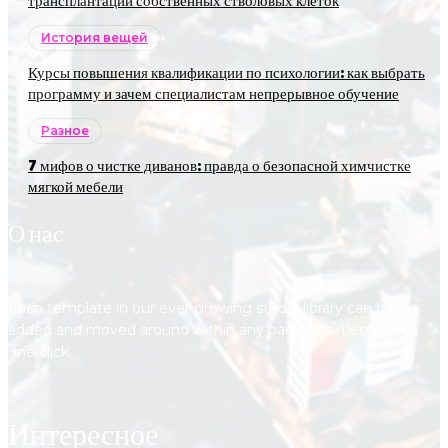
История вещей
Курсы повышения квалификации по психологии: как выбрать
программу и зачем специалистам непрерывное обучение
Разное
7 мифов о чистке диванов: правда о безопасной химчистке
мягкой мебели
О нас
Each template in our ever growing studio library can be
added and moved around within any page effortlessly with
one click.
Интересное