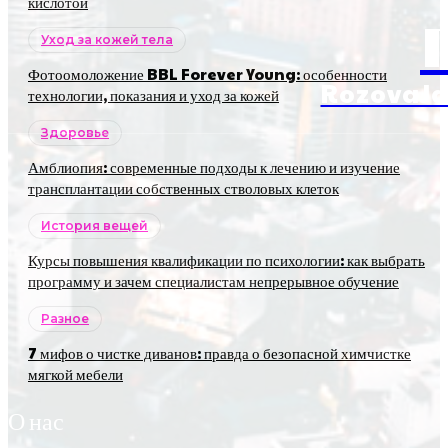
кислотой
Уход за кожей тела
Фотоомоложение BBL Forever Young: особенности
RozovaJa
технологии, показания и уход за кожей
Здоровье
Амблиопия: современные подходы к лечению и изучение
трансплантации собственных стволовых клеток
История вещей
Курсы повышения квалификации по психологии: как выбрать
программу и зачем специалистам непрерывное обучение
Разное
7 мифов о чистке диванов: правда о безопасной химчистке
мягкой мебели
О нас