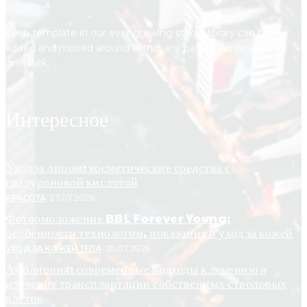
Each template in our ever growing studio library can be
added and moved around within any page effortlessly with
one click.
Интересное
Уход за лицом: косметические средства с
гиалуроновой кислотой
КРАСОТА
23.07.2026
Фотоомоложение BBL Forever Young:
особенности технологии, показания и уход за кожей
УХОД ЗА КОЖЕЙ ТЕЛА
20.07.2026
Амблиопия: современные подходы к лечению и
изучение трансплантации собственных стволовых
клеток