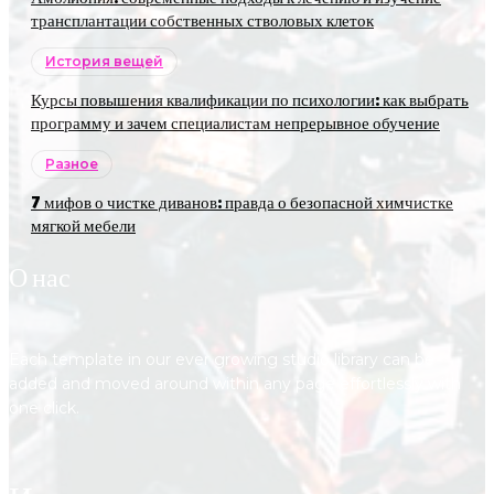
трансплантации собственных стволовых клеток
История вещей
Курсы повышения квалификации по психологии: как выбрать
программу и зачем специалистам непрерывное обучение
Разное
7 мифов о чистке диванов: правда о безопасной химчистке
мягкой мебели
О нас
Each template in our ever growing studio library can be
added and moved around within any page effortlessly with
one click.