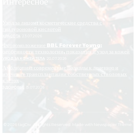
Интересное
Уход за лицом: косметические средства с
гиалуроновой кислотой
КРАСОТА
23.07.2026
Фотоомоложение BBL Forever Young:
особенности технологии, показания и уход за кожей
УХОД ЗА КОЖЕЙ ТЕЛА
20.07.2026
Амблиопия: современные подходы к лечению и
изучение трансплантации собственных стволовых
клеток
ЗДОРОВЬЕ
15.07.2026
© 2026 tagDiv. All Rights Reserved. Made with Newspaper Theme.