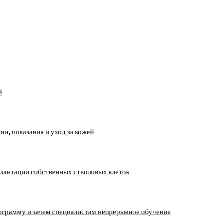
й
, показания и уход за кожей
лантации собственных стволовых клеток
ограмму и зачем специалистам непрерывное обучение