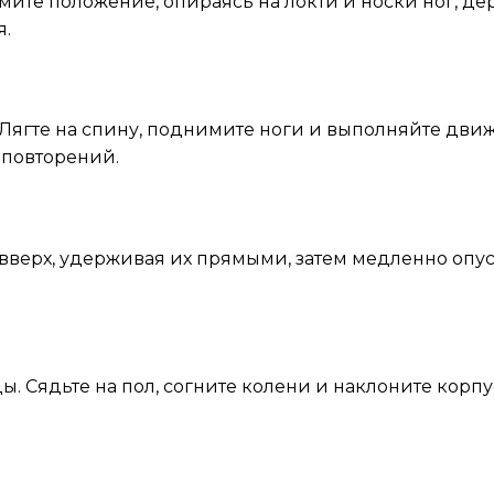
имите положение, опираясь на локти и носки ног, 
я.
Лягте на спину, поднимите ноги и выполняйте дви
 повторений.
вверх, удерживая их прямыми, затем медленно опуска
 Сядьте на пол, согните колени и наклоните корпус 