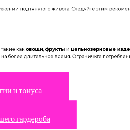
ижении подтянутого живота. Следуйте этим рекоме
 такие как
овощи
,
фрукты
и
цельнозерновые изд
на более длительное время. Ограничьте потреблени
гии и тонуса
шего гардероба