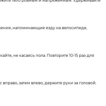
держите тело ровным и напряженным. Удерживайте
жения, напоминающие езду на велосипеде,
йте, не касаясь пола. Повторите 10-15 раз для
вправо, затем влево, держите руки за головой.