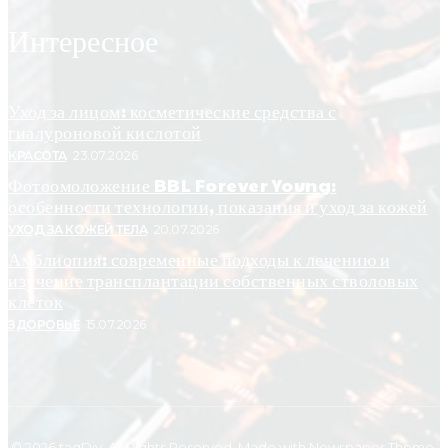
Интересное
Уход за лицом: косметические средства с
гиалуроновой кислотой
КРАСОТА
23.07.2026
Фотоомоложение BBL Forever Young:
особенности технологии, показания и уход за кожей
УХОД ЗА КОЖЕЙ ТЕЛА
20.07.2026
Амблиопия: современные подходы к лечению и
изучение трансплантации собственных стволовых
клеток
ЗДОРОВЬЕ
15.07.2026
© 2026 tagDiv. All Rights Reserved. Made with Newspaper Theme.