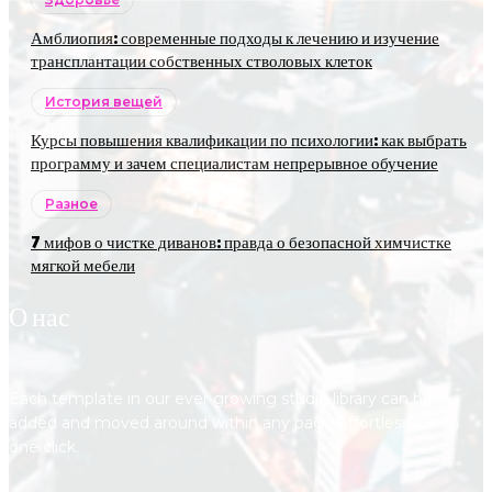
Амблиопия: современные подходы к лечению и изучение
трансплантации собственных стволовых клеток
История вещей
Курсы повышения квалификации по психологии: как выбрать
программу и зачем специалистам непрерывное обучение
Разное
7 мифов о чистке диванов: правда о безопасной химчистке
мягкой мебели
О нас
Each template in our ever growing studio library can be
added and moved around within any page effortlessly with
one click.