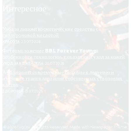
Интересное
Уход за лицом: косметические средства с
гиалуроновой кислотой
КРАСОТА
23.07.2026
Фотоомоложение BBL Forever Young:
особенности технологии, показания и уход за кожей
УХОД ЗА КОЖЕЙ ТЕЛА
20.07.2026
Амблиопия: современные подходы к лечению и
изучение трансплантации собственных стволовых
клеток
ЗДОРОВЬЕ
15.07.2026
© 2026 tagDiv. All Rights Reserved. Made with Newspaper Theme.