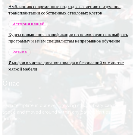
Амблиопия: современные подходы к лечению и изучение
трансплантации собственных стволовых клеток
История вещей
Курсы повышения квалификации по психологии: как выбрать
программу и зачем специалистам непрерывное обучение
Разное
7 мифов о чистке диванов: правда о безопасной химчистке
мягкой мебели
О нас
Each template in our ever growing studio library can be
added and moved around within any page effortlessly with
one click.