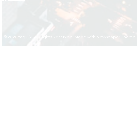
© 2026 tagDiv. All Rights Reserved. Made with Newspaper Theme.