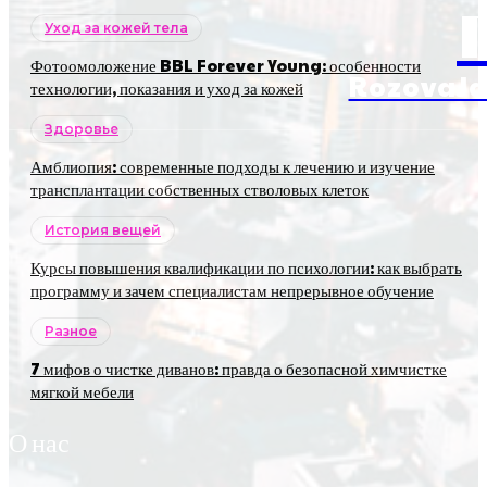
Уход за кожей тела
Фотоомоложение BBL Forever Young: особенности
RozovaJa
технологии, показания и уход за кожей
Здоровье
Амблиопия: современные подходы к лечению и изучение
трансплантации собственных стволовых клеток
История вещей
Курсы повышения квалификации по психологии: как выбрать
программу и зачем специалистам непрерывное обучение
Разное
7 мифов о чистке диванов: правда о безопасной химчистке
мягкой мебели
О нас