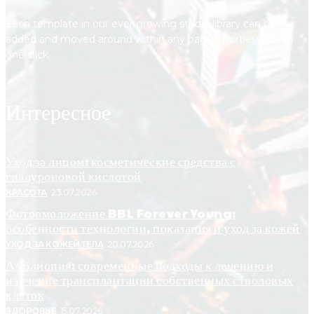
Each template in our ever growing studio library can be
added and moved around within any page effortlessly with
one click.
Интересное
Уход за лицом: косметические средства с
гиалуроновой кислотой
КРАСОТА
23.07.2026
Фотоомоложение BBL Forever Young:
особенности технологии, показания и уход за кожей
УХОД ЗА КОЖЕЙ ТЕЛА
20.07.2026
Амблиопия: современные подходы к лечению и
изучение трансплантации собственных стволовых
клеток
ЗДОРОВЬЕ
15.07.2026