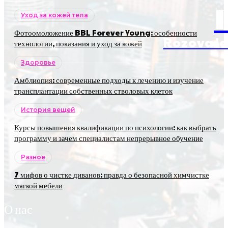
Уход за кожей тела
Фотоомоложение BBL Forever Young: особенности
RozovaJa
технологии, показания и уход за кожей
Здоровье
Амблиопия: современные подходы к лечению и изучение
трансплантации собственных стволовых клеток
История вещей
Курсы повышения квалификации по психологии: как выбрать
программу и зачем специалистам непрерывное обучение
Разное
7 мифов о чистке диванов: правда о безопасной химчистке
мягкой мебели
О нас