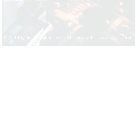
© 2026 tagDiv. All Rights Reserved. Made with Newspaper Theme.