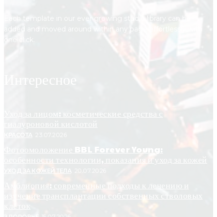
Each template in our ever growing studio library can be
added and moved around within any page effortlessly with
one click.
Интересное
Уход за лицом: косметические средства с
гиалуроновой кислотой
КРАСОТА
23.07.2026
Фотоомоложение BBL Forever Young:
особенности технологии, показания и уход за кожей
УХОД ЗА КОЖЕЙ ТЕЛА
20.07.2026
Амблиопия: современные подходы к лечению и
изучение трансплантации собственных стволовых
клеток
ЗДОРОВЬЕ
15.07.2026