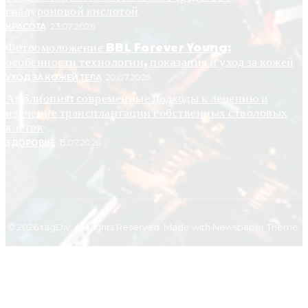
гиалуроновой кислотой
КРАСОТА
23.07.2026
Фотоомоложение BBL Forever Young:
особенности технологии, показания и уход за кожей
УХОД ЗА КОЖЕЙ ТЕЛА
20.07.2026
Амблиопия: современные подходы к лечению и
изучение трансплантации собственных стволовых
клеток
ЗДОРОВЬЕ
15.07.2026
© 2026 tagDiv. All Rights Reserved. Made with Newspaper Theme.