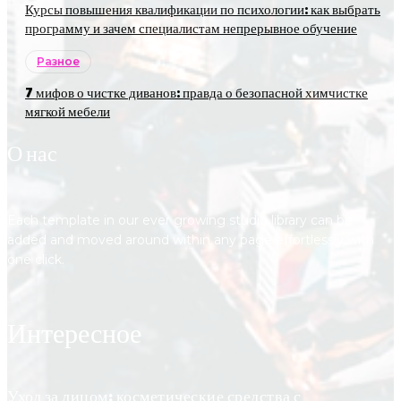
Курсы повышения квалификации по психологии: как выбрать
программу и зачем специалистам непрерывное обучение
Разное
7 мифов о чистке диванов: правда о безопасной химчистке
мягкой мебели
О нас
Each template in our ever growing studio library can be
added and moved around within any page effortlessly with
one click.
Интересное
Уход за лицом: косметические средства с