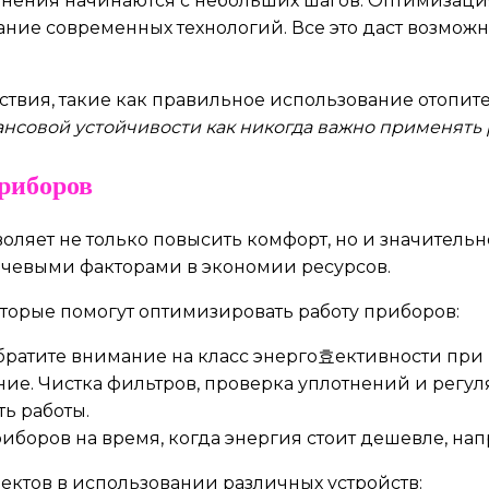
менения начинаются с небольших шагов. Оптимизаци
ие современных технологий. Все это даст возможно
ствия, такие как правильное использование отопит
ансовой устойчивости как никогда важно применять
риборов
ляет не только повысить комфорт, но и значительн
ючевыми факторами в экономии ресурсов.
торые помогут оптимизировать работу приборов:
ратите внимание на класс энерго효ективности при 
ие. Чистка фильтров, проверка уплотнений и регу
ь работы.
иборов на время, когда энергия стоит дешевле, нап
пектов в использовании различных устройств: