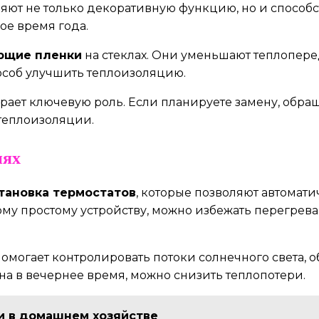
няют не только декоративную функцию, но и спосо
ое время года.
ющие пленки
на стеклах. Они уменьшают теплопере
особ улучшить теплоизоляцию.
рает ключевую роль. Если планируете замену, обра
 теплоизоляции.
иях
тановка термостатов
, которые позволяют автомати
тому простому устройству, можно избежать перегре
омогает контролировать потоки солнечного света, о
на в вечернее время, можно снизить теплопотери.
и в домашнем хозяйстве