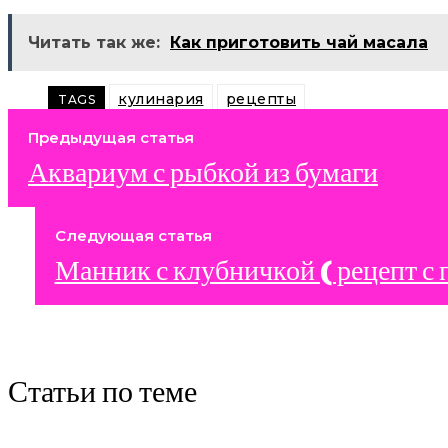
Читать так же:
Как приготовить чай масала
кулинария
рецепты
TAGS
Предыдущая статья
Аквариум с рыбкой из бумаги
Следующая статья
Манник с клубничкой ( рецепт с
Статьи по теме