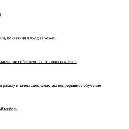
й
, показания и уход за кожей
лантации собственных стволовых клеток
ограмму и зачем специалистам непрерывное обучение
ой мебели