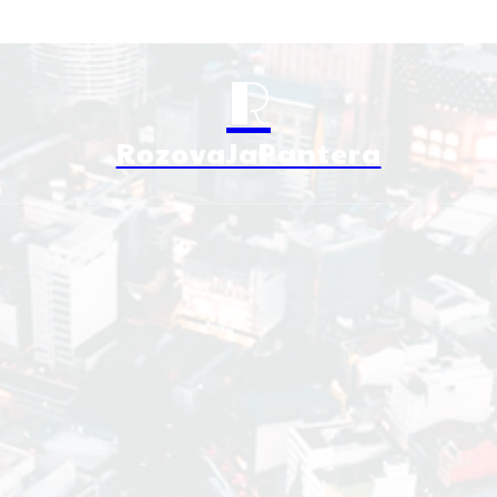
R
RozovaJaPantera