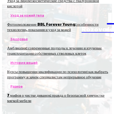
Уход за лицом: косметические средства с гиалуроновой
кислотой
Уход за кожей тела
Фотоомоложение BBL Forever Young: особенности
RozovaJa
технологии, показания и уход за кожей
Здоровье
Амблиопия: современные подходы к лечению и изучение
трансплантации собственных стволовых клеток
История вещей
Курсы повышения квалификации по психологии: как выбрать
программу и зачем специалистам непрерывное обучение
Разное
7 мифов о чистке диванов: правда о безопасной химчистке
мягкой мебели
О нас