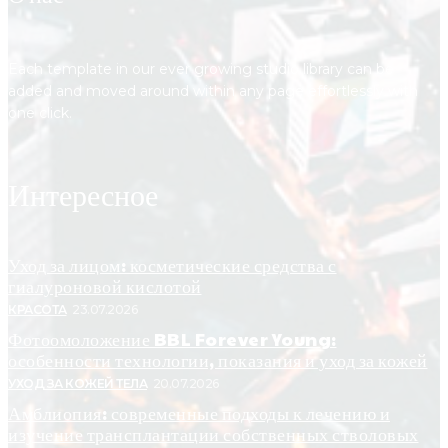
Each template in our ever growing studio library can be
added and moved around within any page effortlessly with
one click.
Интересное
Уход за лицом: косметические средства с
гиалуроновой кислотой
КРАСОТА
23.07.2026
Фотоомоложение BBL Forever Young:
особенности технологии, показания и уход за кожей
УХОД ЗА КОЖЕЙ ТЕЛА
20.07.2026
Амблиопия: современные подходы к лечению и
изучение трансплантации собственных стволовых